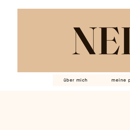
NE
über mich
meine p