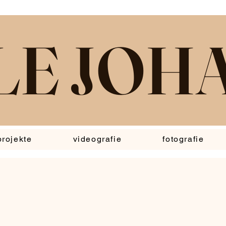
LE JOH
rojekte
videografie
fotografie